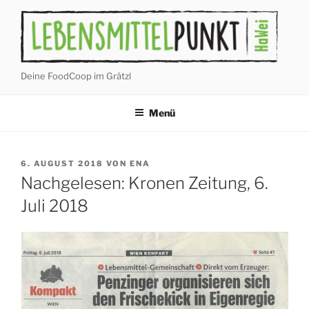
Zum
Inhalt
springen
Deine FoodCoop im Grätzl
Menü
VERÖFFENTLICHT
6. AUGUST 2018
VON
ENA
AM
Nachgelesen: Kronen Zeitung, 6.
Juli 2018