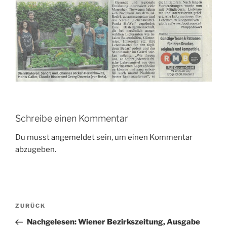
Schreibe einen Kommentar
Du musst
angemeldet
sein, um einen Kommentar
abzugeben.
Beitragsnavigation
Vorheriger
ZURÜCK
Beitrag
Nachgelesen: Wiener Bezirkszeitung, Ausgabe