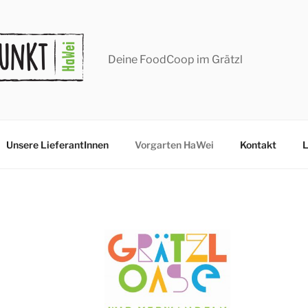
Deine FoodCoop im Grätzl
Unsere LieferantInnen
Vorgarten HaWei
Kontakt
L